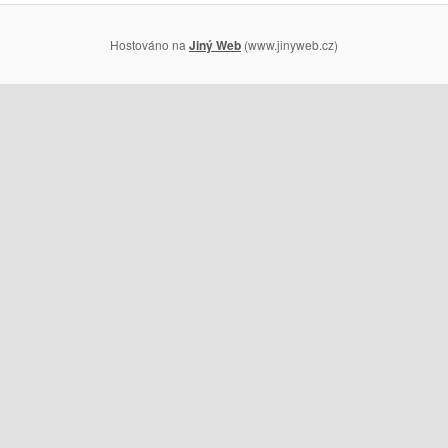
Hostováno na
Jiný Web
(www.jinyweb.cz)