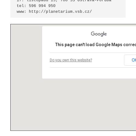
17. listopadu 15, 708 33 Ostrava-Poruba 

tel: 596 994 950

www: http://planetarium.vsb.cz/
This page can't load Google Maps correc
O
Do you own this website?