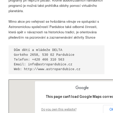
programy při nepřízni počasí. Kromě audiovizuálních náhradních
programů je možná také prohlídka oblohy pomocí virtuálního
planetária.
Mimo akce pro veřejnost se hvězdárna věnuje ve spolupráci s
Astronomickou společností Pardubice také odborné činnosti,
která opět v návaznosti na historickou tradici, je orientována
především na pozorování a zaznamenávání aktivity Slunce
Dům dětí a mládeže DELTA

Gorkého 2658, 530 02 Pardubice

Telefon: +420 466 310 563

Email: info@astropardubice.cz

Web: http://www.astropardubice.cz
This page can't load Google Maps correc
O
Do you own this website?