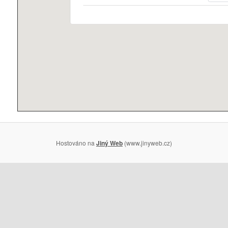
Hostováno na
Jiný Web
(www.jinyweb.cz)